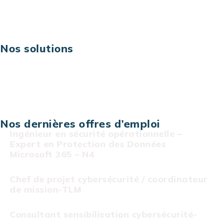
Risques IT & cybersécurité
Carrières
Nos solutions
Assistance technique sur projet
Projet au forfait
Infogérance
Centre de services informatiques
Nos dernières offres d’emploi
Ingénieur en sécurité opérationnelle –
Expert en Protection des Données
Microsoft 365 – N4
Chef de projet cybersécurité / coordinateur
de mission-TLM
Consultant sensibilisation cybersécurité-