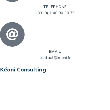
TELEPHONE
+33 (0) 1 40 90 30 79
EMAIL
contact@keoni.fr
Kéoni Consulting
Kéoni Consulting est votre partenaire pour la
transformation digitale. Nous vous aidons à
transformer votre modèle économique, à aligner
vos processus opérationnels avec le digital, à
sélectionner les meilleures technologies et à vous