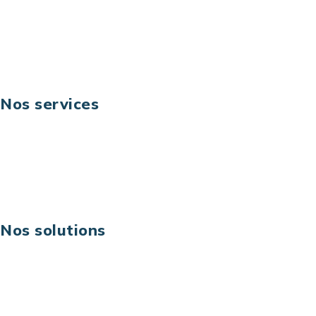
Fax: +33 (0) 1 40 90 30 00
Suivez-nous
Nos services
Business digital
Excellence opérationnelle
Digital & technologies
Risques IT & cybersécurité
Carrières
Nos solutions
Assistance technique sur projet
Projet au forfait
Infogérance
Centre de services informatiques