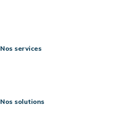
Téléphone: +33 (0) 1 40 90 30 79
Fax: +33 (0) 1 40 90 30 00
Suivez-nous
Nos services
Business digital
Excellence opérationnelle
Digital & technologies
Risques IT & cybersécurité
Carrières
Nos solutions
Assistance technique sur projet
Projet au forfait
Infogérance
Centre de services informatiques