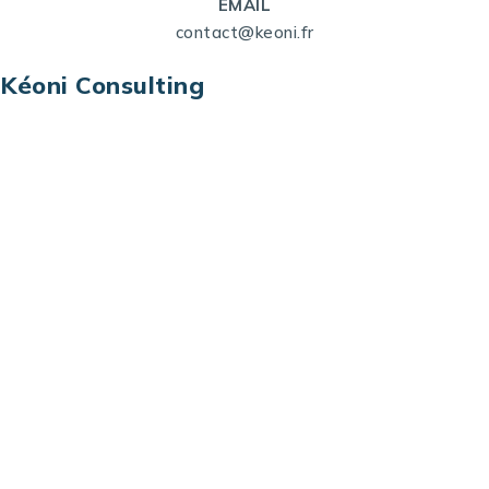
EMAIL
contact@keoni.fr
Kéoni Consulting
Kéoni Consulting est votre partenaire pour la
transformation digitale. Nous vous aidons à
transformer votre modèle économique, à aligner
vos processus opérationnels avec le digital, à
sélectionner les meilleures technologies et à vous
prémunir contre les risques et les menaces à l’ère
du digital.
Adresse : Tour La grande Arche – Paroi Nord
92044 Paris La Défense – France
Email: contact@keoni.fr