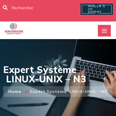
PARLER À
UN
EXPERT
Expert Système
LINUX-UNIX – N3
Home
Expert Système LINUX-UNIX – N3