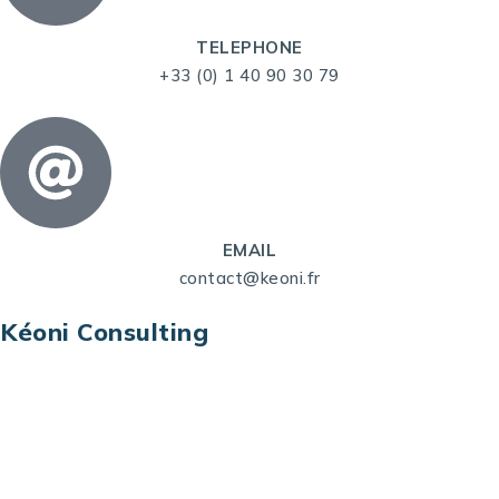
TELEPHONE
+33 (0) 1 40 90 30 79
EMAIL
contact@keoni.fr
Kéoni Consulting
Kéoni Consulting est votre partenaire pour la
transformation digitale. Nous vous aidons à
transformer votre modèle économique, à aligner
vos processus opérationnels avec le digital, à