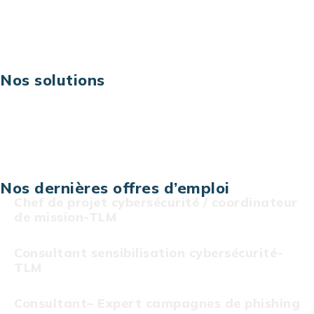
Digital & technologies
Risques IT & cybersécurité
Carrières
Nos solutions
Assistance technique sur projet
Projet au forfait
Infogérance
Centre de services informatiques
Nos dernières offres d’emploi
Chef de projet cybersécurité / coordinateur
de mission-TLM
Consultant sensibilisation cybersécurité-
TLM
Consultant– Expert campagnes de phishing