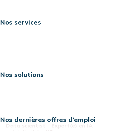
Nos services
Business digital
Excellence opérationnelle
Digital & technologies
Risques IT & cybersécurité
Carrières
Nos solutions
Assistance technique sur projet
Projet au forfait
Infogérance
Centre de services informatiques
Nos dernières offres d’emploi
Data scientist – Expert(e) en IA