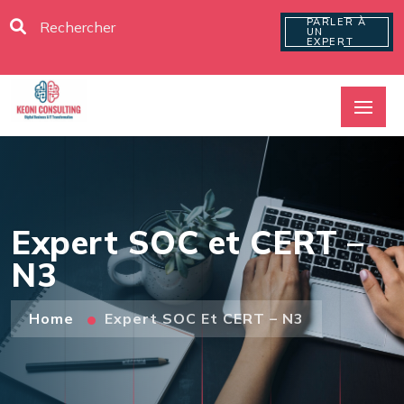
PARLER À
UN
EXPERT
Expert SOC et CERT –
N3
Home
Expert SOC Et CERT – N3