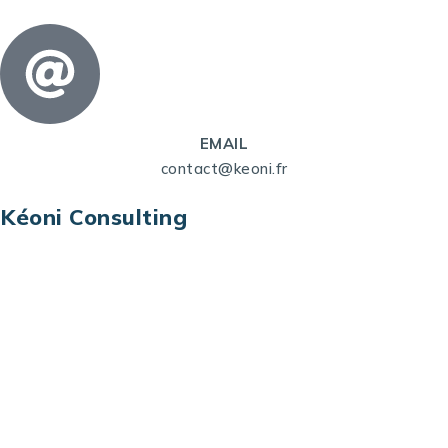
EMAIL
contact@keoni.fr
Kéoni Consulting
Kéoni Consulting est votre partenaire pour la
transformation digitale. Nous vous aidons à
transformer votre modèle économique, à aligner
vos processus opérationnels avec le digital, à
sélectionner les meilleures technologies et à vous
prémunir contre les risques et les menaces à l’ère
du digital.