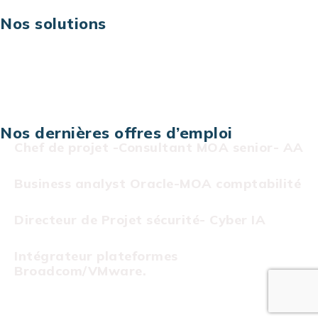
Nos solutions
Assistance technique sur projet
Projet au forfait
Infogérance
Centre de services informatiques
Nos dernières offres d’emploi
Chef de projet -Consultant MOA senior- AA
Business analyst Oracle-MOA comptabilité
Directeur de Projet sécurité- Cyber IA
Intégrateur plateformes
Broadcom/VMware.