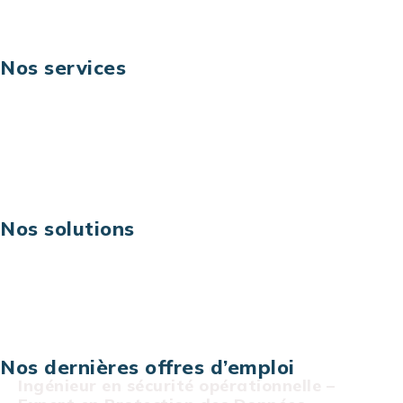
Nos services
Business digital
Excellence opérationnelle
Digital & technologies
Risques IT & cybersécurité
Carrières
Nos solutions
Assistance technique sur projet
Projet au forfait
Infogérance
Centre de services informatiques
Nos dernières offres d’emploi
Ingénieur en sécurité opérationnelle –