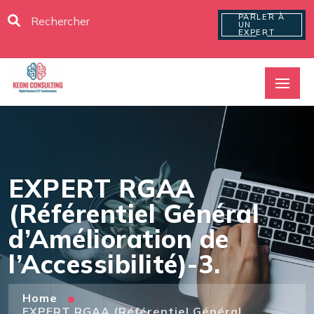
PARLER À
UN
EXPERT
EXPERT RGAA
(Référentiel Général
d’Amélioration de
l’Accessibilité)-3.
Home
EXPERT RGAA (Référentiel Général