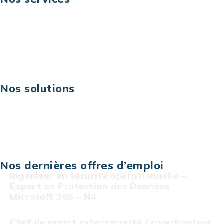
Business digital
Excellence opérationnelle
Digital & technologies
Risques IT & cybersécurité
Carrières
Nos solutions
Assistance technique sur projet
Projet au forfait
Infogérance
Centre de services informatiques
Nos dernières offres d’emploi
Ingénieur en sécurité opérationnelle –
Expert en Protection des Données
Microsoft 365 – N4
Chef de projet cybersécurité / coordinateur