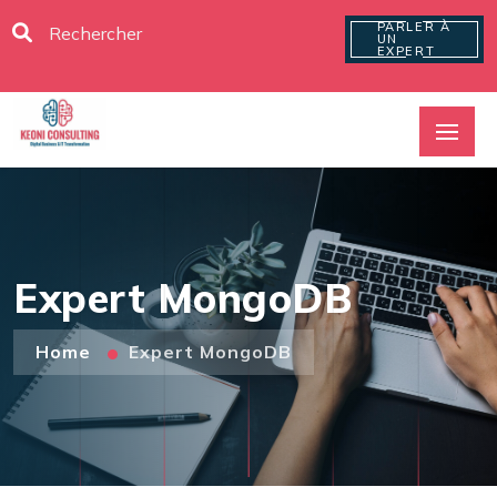
PARLER À
UN
EXPERT
Expert MongoDB
Home
Expert MongoDB