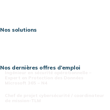
Digital & technologies
Risques IT & cybersécurité
Carrières
Nos solutions
Assistance technique sur projet
Projet au forfait
Infogérance
Centre de services informatiques
Nos dernières offres d’emploi
Ingénieur en sécurité opérationnelle –
Expert en Protection des Données
Microsoft 365 – N4
Chef de projet cybersécurité / coordinateur
de mission-TLM