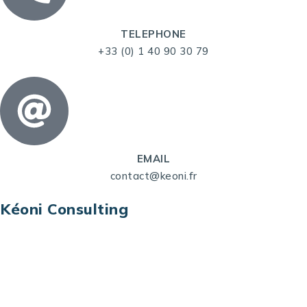
TELEPHONE
+33 (0) 1 40 90 30 79
EMAIL
contact@keoni.fr
Kéoni Consulting
Kéoni Consulting est votre partenaire pour la
transformation digitale. Nous vous aidons à
transformer votre modèle économique, à aligner
vos processus opérationnels avec le digital, à