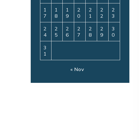
1
1
1
2
2
2
2
7
8
9
0
1
2
3
2
2
2
2
2
2
3
4
5
6
7
8
9
0
3
1
« Nov