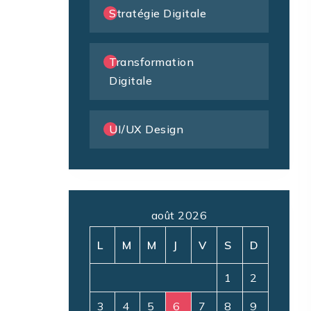
Stratégie Digitale
Transformation
Digitale
UI/UX Design
août 2026
L
M
M
J
V
S
D
1
2
3
4
5
6
7
8
9