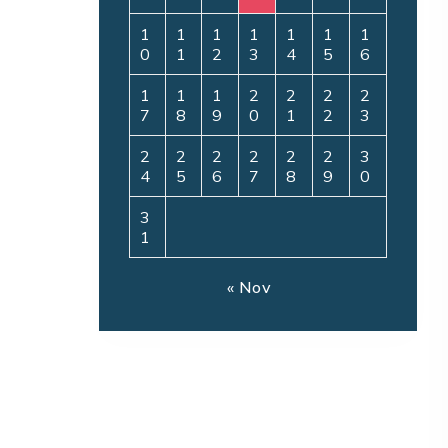
1
1
1
1
1
1
1
0
1
2
3
4
5
6
1
1
1
2
2
2
2
7
8
9
0
1
2
3
2
2
2
2
2
2
3
4
5
6
7
8
9
0
3
1
« Nov