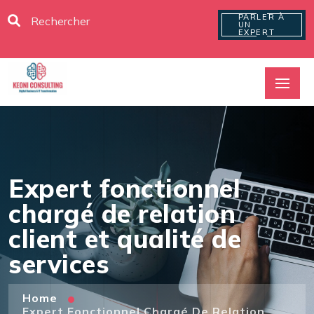
PARLER À
UN
EXPERT
Expert fonctionnel
chargé de relation
client et qualité de
services
Home
Expert Fonctionnel Chargé De Relation