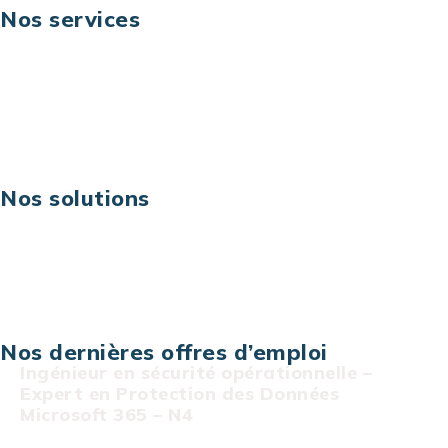
Nos services
Business digital
Excellence opérationnelle
Digital & technologies
Risques IT & cybersécurité
Carrières
Nos solutions
Assistance technique sur projet
Projet au forfait
Infogérance
Centre de services informatiques
Nos dernières offres d’emploi
Ingénieur en sécurité opérationnelle –
Expert en Protection des Données
Microsoft 365 – N4