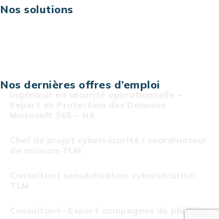
Nos solutions
Assistance technique sur projet
Projet au forfait
Infogérance
Centre de services informatiques
Nos dernières offres d’emploi
Ingénieur en sécurité opérationnelle –
Expert en Protection des Données
Microsoft 365 – N4
Chef de projet cybersécurité / coordinateur
de mission-TLM
Consultant sensibilisation cybersécurité-
TLM
Consultant– Expert campagnes de phishing