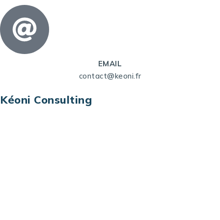
EMAIL
contact@keoni.fr
Kéoni Consulting
Kéoni Consulting est votre partenaire pour la
transformation digitale. Nous vous aidons à
transformer votre modèle économique, à aligner
vos processus opérationnels avec le digital, à
sélectionner les meilleures technologies et à vous
prémunir contre les risques et les menaces à l’ère
du digital.