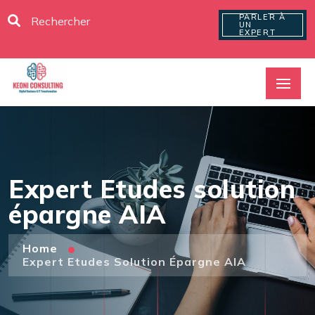
PARLER À
UN
EXPERT
Expert Etudes solution
épargne AIA
Home
Expert Etudes Solution Épargne AIA