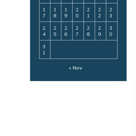
1
1
1
2
2
2
2
7
8
9
0
1
2
3
2
2
2
2
2
2
3
4
5
6
7
8
9
0
3
1
« Nov