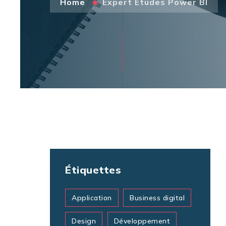
Home
Expert Etudes Power BI
Étiquettes
Application
Business digital
Design
Développement