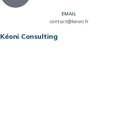
EMAIL
contact@keoni.fr
Kéoni Consulting
Kéoni Consulting est votre partenaire pour la
transformation digitale. Nous vous aidons à
transformer votre modèle économique, à aligner
vos processus opérationnels avec le digital, à
sélectionner les meilleures technologies et à vous
prémunir contre les risques et les menaces à l’ère
du digital.
Adresse : Tour La grande Arche – Paroi Nord
92044 Paris La Défense – France