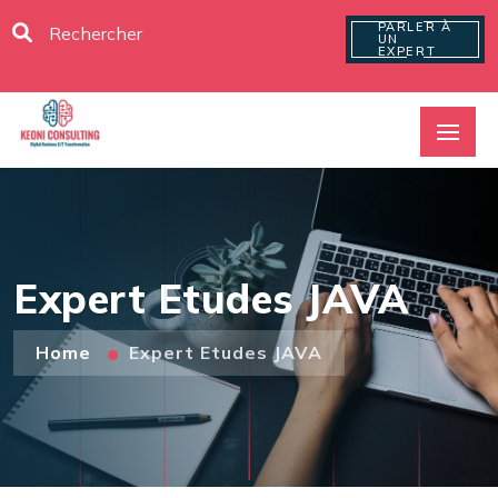
PARLER À
UN
EXPERT
Expert Etudes JAVA
Home
Expert Etudes JAVA