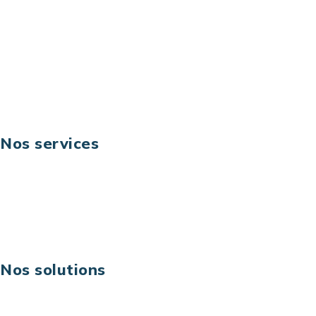
Email: contact@keoni.fr
Téléphone: +33 (0) 1 40 90 30 79
Fax: +33 (0) 1 40 90 30 00
Suivez-nous
Nos services
Business digital
Excellence opérationnelle
Digital & technologies
Risques IT & cybersécurité
Carrières
Nos solutions
Assistance technique sur projet
Projet au forfait