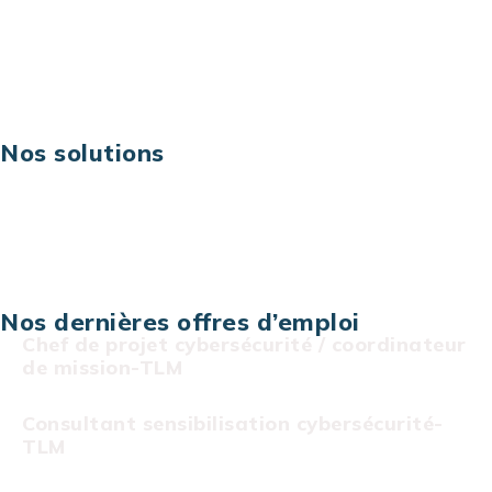
Excellence opérationnelle
Digital & technologies
Risques IT & cybersécurité
Carrières
Nos solutions
Assistance technique sur projet
Projet au forfait
Infogérance
Centre de services informatiques
Nos dernières offres d’emploi
Chef de projet cybersécurité / coordinateur
de mission-TLM
Consultant sensibilisation cybersécurité-
TLM