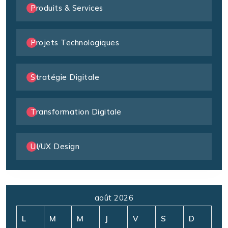
Produits & Services
Projets Technologiques
Stratégie Digitale
Transformation Digitale
UI/UX Design
août 2026
L
M
M
J
V
S
D