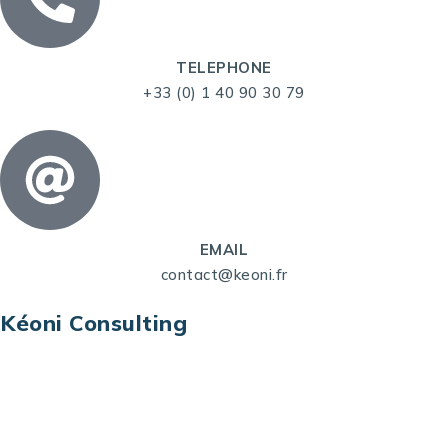
TELEPHONE
+33 (0) 1 40 90 30 79
EMAIL
contact@keoni.fr
Kéoni Consulting
Kéoni Consulting est votre partenaire pour la
transformation digitale. Nous vous aidons à
transformer votre modèle économique, à aligner
vos processus opérationnels avec le digital, à