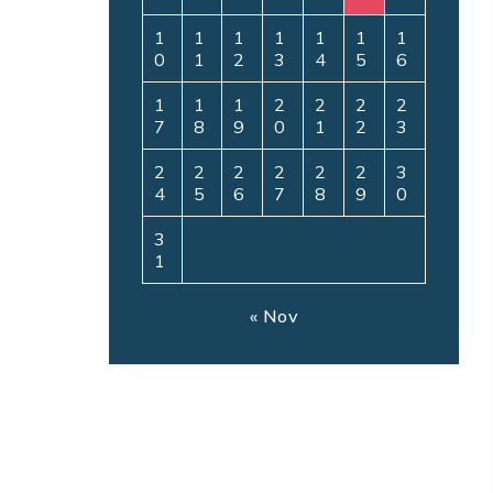
1
1
1
1
1
1
1
0
1
2
3
4
5
6
1
1
1
2
2
2
2
7
8
9
0
1
2
3
2
2
2
2
2
2
3
4
5
6
7
8
9
0
3
1
« Nov