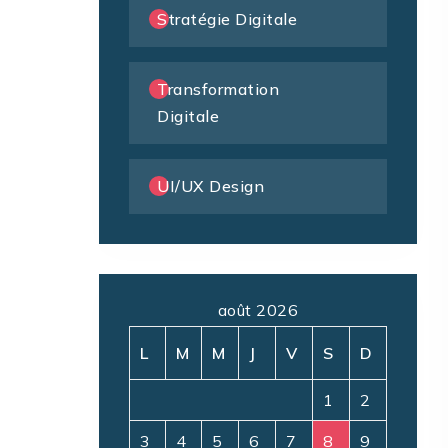
Stratégie Digitale
Transformation
Digitale
UI/UX Design
août 2026
L
M
M
J
V
S
D
1
2
3
4
5
6
7
8
9