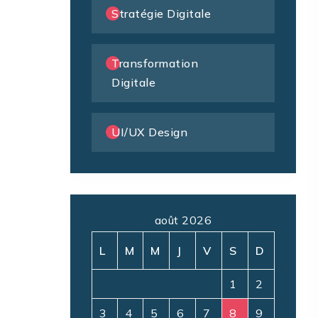
Stratégie Digitale
Transformation
Digitale
UI/UX Design
août 2026
L
M
M
J
V
S
D
1
2
3
4
5
6
7
8
9