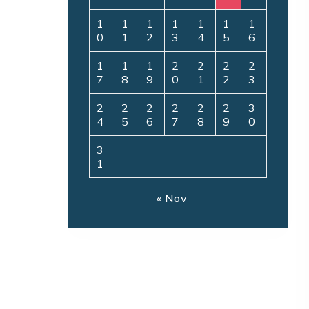
1
1
1
1
1
1
1
0
1
2
3
4
5
6
1
1
1
2
2
2
2
7
8
9
0
1
2
3
2
2
2
2
2
2
3
4
5
6
7
8
9
0
3
1
« Nov