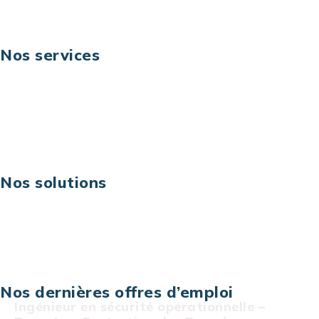
Nos services
Business digital
Excellence opérationnelle
Digital & technologies
Risques IT & cybersécurité
Carrières
Nos solutions
Assistance technique sur projet
Projet au forfait
Infogérance
Centre de services informatiques
Nos dernières offres d’emploi
Ingénieur en sécurité opérationnelle –