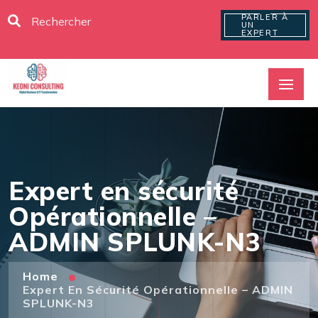
PARLER À
UN
EXPERT
Expert en sécurité
Opérationnelle –
ADMIN SPLUNK-N3
Home
Expert En Sécurité Opérationnelle – ADMIN
SPLUNK-N3