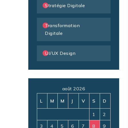
Stratégie Digitale
Transformation
Digitale
UI/UX Design
août 2026
L
M
M
J
V
S
D
1
2
3
4
5
6
7
8
9