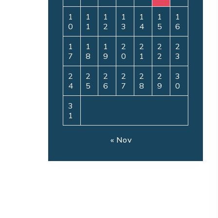
1
1
1
1
1
1
1
0
1
2
3
4
5
6
1
1
1
2
2
2
2
7
8
9
0
1
2
3
2
2
2
2
2
2
3
4
5
6
7
8
9
0
3
1
« Nov