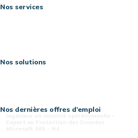
Nos services
Business digital
Excellence opérationnelle
Digital & technologies
Risques IT & cybersécurité
Carrières
Nos solutions
Assistance technique sur projet
Projet au forfait
Infogérance
Centre de services informatiques
Nos dernières offres d’emploi
Ingénieur en sécurité opérationnelle –
Expert en Protection des Données
Microsoft 365 – N4