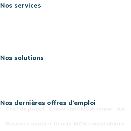
Nos services
Business digital
Excellence opérationnelle
Digital & technologies
Risques IT & cybersécurité
Carrières
Nos solutions
Assistance technique sur projet
Projet au forfait
Infogérance
Centre de services informatiques
Nos dernières offres d’emploi
Chef de projet -Consultant MOA senior- AA
Business analyst Oracle-MOA comptabilité