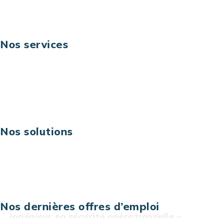
Suivez-nous
Nos services
Business digital
Excellence opérationnelle
Digital & technologies
Risques IT & cybersécurité
Carrières
Nos solutions
Assistance technique sur projet
Projet au forfait
Infogérance
Centre de services informatiques
Nos dernières offres d’emploi
Ingénieur en sécurité opérationnelle –