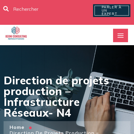
PARLER À
UN
EXPERT
Direction de projets
production –
Infrastructure
Réseaux- N4
Home
Direction De Projets Production –