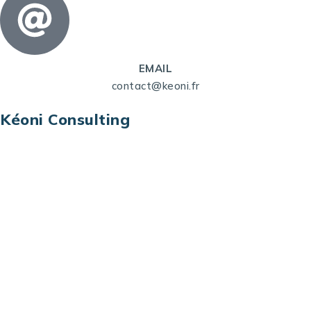
EMAIL
contact@keoni.fr
Kéoni Consulting
Kéoni Consulting est votre partenaire pour la
transformation digitale. Nous vous aidons à
transformer votre modèle économique, à aligner
vos processus opérationnels avec le digital, à
sélectionner les meilleures technologies et à vous
prémunir contre les risques et les menaces à l’ère
du digital.
Adresse : Tour La grande Arche – Paroi Nord