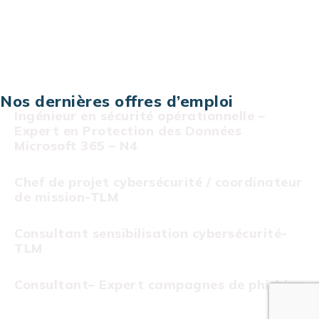
Assistance technique sur projet
Projet au forfait
Infogérance
Centre de services informatiques
Nos dernières offres d’emploi
Ingénieur en sécurité opérationnelle –
Expert en Protection des Données
Microsoft 365 – N4
Chef de projet cybersécurité / coordinateur
de mission-TLM
Consultant sensibilisation cybersécurité-
TLM
Consultant– Expert campagnes de phishing