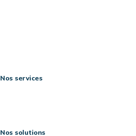
92044 Paris La Défense – France
Email: contact@keoni.fr
Téléphone: +33 (0) 1 40 90 30 79
Fax: +33 (0) 1 40 90 30 00
Suivez-nous
Nos services
Business digital
Excellence opérationnelle
Digital & technologies
Risques IT & cybersécurité
Carrières
Nos solutions