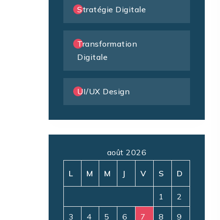
Stratégie Digitale
Transformation
Digitale
UI/UX Design
août 2026
L
M
M
J
V
S
D
1
2
3
4
5
6
7
8
9