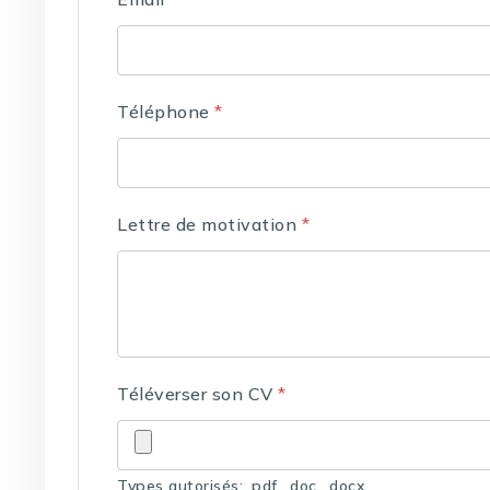
Téléphone
*
Lettre de motivation
*
Téléverser son CV
*
Types autorisés: .pdf, .doc, .docx