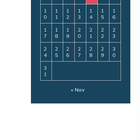
1
1
1
1
1
1
1
0
1
2
3
4
5
6
1
1
1
2
2
2
2
7
8
9
0
1
2
3
2
2
2
2
2
2
3
4
5
6
7
8
9
0
3
1
« Nov