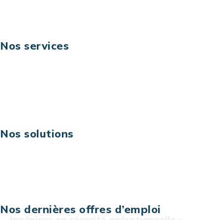
Suivez-nous
Nos services
Business digital
Excellence opérationnelle
Digital & technologies
Risques IT & cybersécurité
Carrières
Nos solutions
Assistance technique sur projet
Projet au forfait
Infogérance
Centre de services informatiques
Nos dernières offres d’emploi
Ingénieur en sécurité opérationnelle –