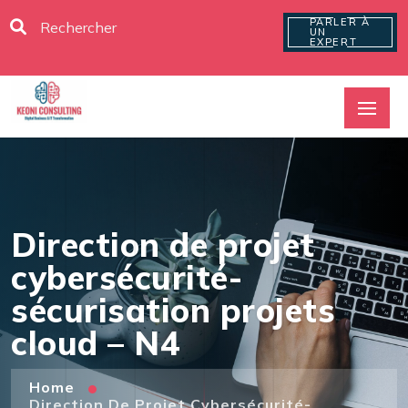
PARLER À
UN
EXPERT
Direction de projet
cybersécurité-
sécurisation projets
cloud – N4
Home
Direction De Projet Cybersécurité-