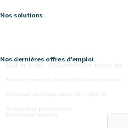
Nos solutions
Assistance technique sur projet
Projet au forfait
Infogérance
Centre de services informatiques
Nos dernières offres d’emploi
Chef de projet -Consultant MOA senior- AA
Business analyst Oracle-MOA comptabilité
Directeur de Projet sécurité- Cyber IA
Intégrateur plateformes
Broadcom/VMware.