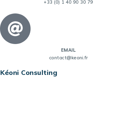
+33 (0) 1 40 90 30 79
EMAIL
contact@keoni.fr
Kéoni Consulting
Kéoni Consulting est votre partenaire pour la
transformation digitale. Nous vous aidons à
transformer votre modèle économique, à aligner
vos processus opérationnels avec le digital, à
sélectionner les meilleures technologies et à vous
prémunir contre les risques et les menaces à l’ère