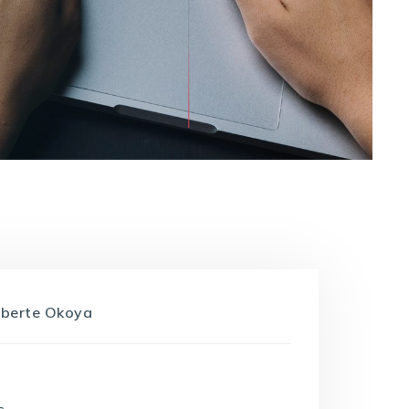
oberte Okoya
s