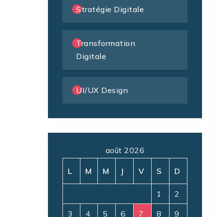
Stratégie Digitale
Transformation
Digitale
UI/UX Design
août 2026
L
M
M
J
V
S
D
1
2
3
4
5
6
7
8
9