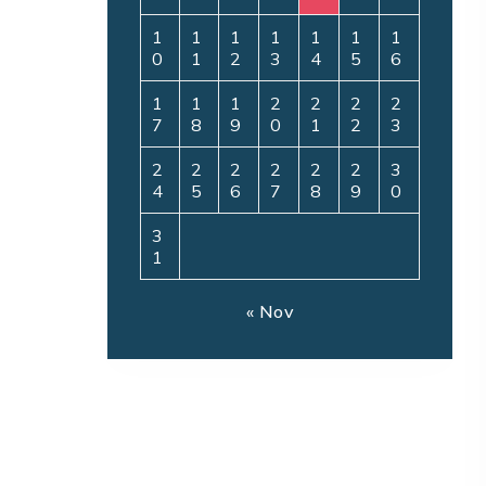
1
1
1
1
1
1
1
0
1
2
3
4
5
6
1
1
1
2
2
2
2
7
8
9
0
1
2
3
2
2
2
2
2
2
3
4
5
6
7
8
9
0
3
1
« Nov