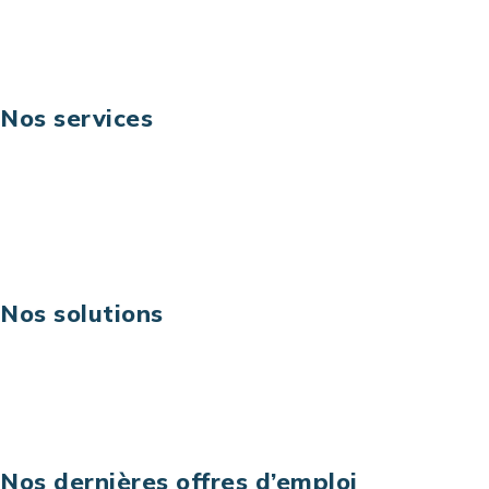
Suivez-nous
Nos services
Business digital
Excellence opérationnelle
Digital & technologies
Risques IT & cybersécurité
Carrières
Nos solutions
Assistance technique sur projet
Projet au forfait
Infogérance
Centre de services informatiques
Nos dernières offres d’emploi