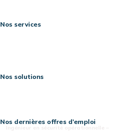
Nos services
Business digital
Excellence opérationnelle
Digital & technologies
Risques IT & cybersécurité
Carrières
Nos solutions
Assistance technique sur projet
Projet au forfait
Infogérance
Centre de services informatiques
Nos dernières offres d’emploi
Ingénieur en sécurité opérationnelle –