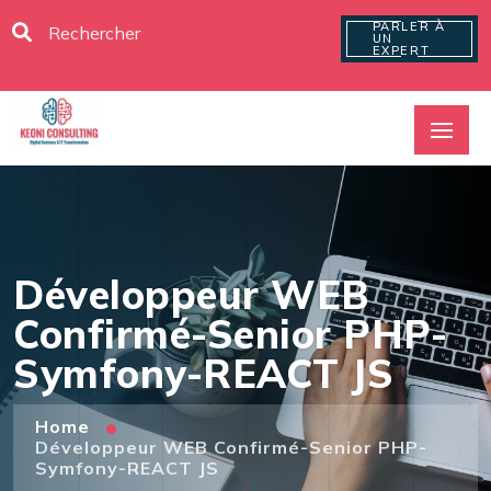
PARLER À
UN
EXPERT
Développeur WEB
Confirmé-Senior PHP-
Symfony-REACT JS
Home
Développeur WEB Confirmé-Senior PHP-
Symfony-REACT JS