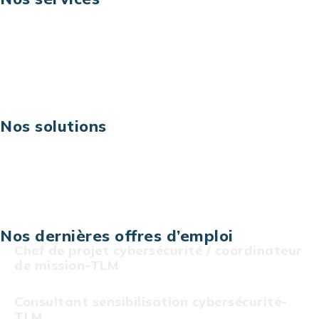
Business digital
Excellence opérationnelle
Digital & technologies
Risques IT & cybersécurité
Carrières
Nos solutions
Assistance technique sur projet
Projet au forfait
Infogérance
Centre de services informatiques
Nos dernières offres d’emploi
Chef de projet cybersécurité / coordinateur
de mission-TLM
Consultant sensibilisation cybersécurité-
TLM