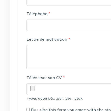
Téléphone
*
Lettre de motivation
*
Téléverser son CV
*
Types autorisés: .pdf, .doc, .docx
By using this form you agree with the st