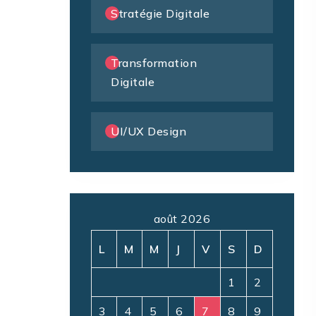
Stratégie Digitale
Transformation
Digitale
UI/UX Design
août 2026
L
M
M
J
V
S
D
1
2
3
4
5
6
7
8
9