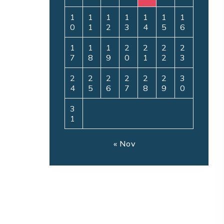
1
1
1
1
1
1
1
0
1
2
3
4
5
6
1
1
1
2
2
2
2
7
8
9
0
1
2
3
2
2
2
2
2
2
3
4
5
6
7
8
9
0
3
1
« Nov