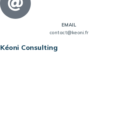
EMAIL
contact@keoni.fr
Kéoni Consulting
Kéoni Consulting est votre partenaire pour la
transformation digitale. Nous vous aidons à
transformer votre modèle économique, à aligner
vos processus opérationnels avec le digital, à
sélectionner les meilleures technologies et à vous
prémunir contre les risques et les menaces à l’ère
du digital.
Adresse : Tour La grande Arche – Paroi Nord
92044 Paris La Défense – France