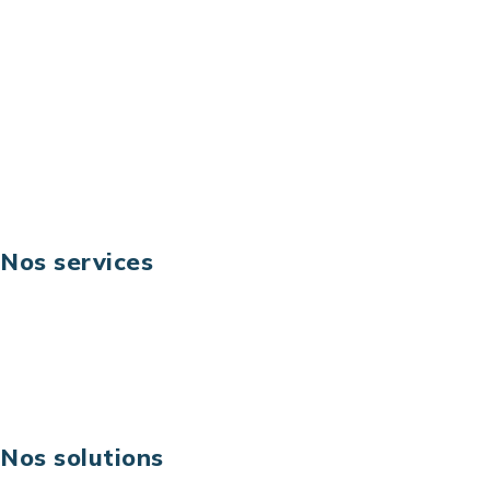
Email: contact@keoni.fr
Téléphone: +33 (0) 1 40 90 30 79
Fax: +33 (0) 1 40 90 30 00
Suivez-nous
Nos services
Business digital
Excellence opérationnelle
Digital & technologies
Risques IT & cybersécurité
Carrières
Nos solutions
Assistance technique sur projet