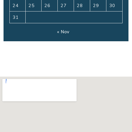
24
25
26
27
28
29
30
31
« Nov