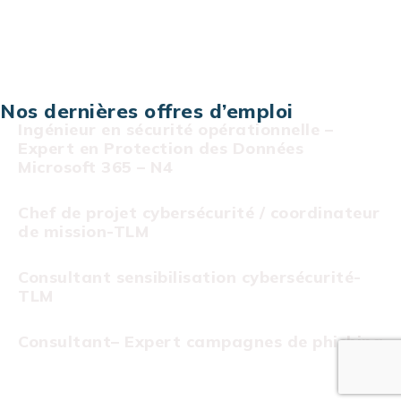
Projet au forfait
Infogérance
Centre de services informatiques
Nos dernières offres d’emploi
Ingénieur en sécurité opérationnelle –
Expert en Protection des Données
Microsoft 365 – N4
Chef de projet cybersécurité / coordinateur
de mission-TLM
Consultant sensibilisation cybersécurité-
TLM
Consultant– Expert campagnes de phishing