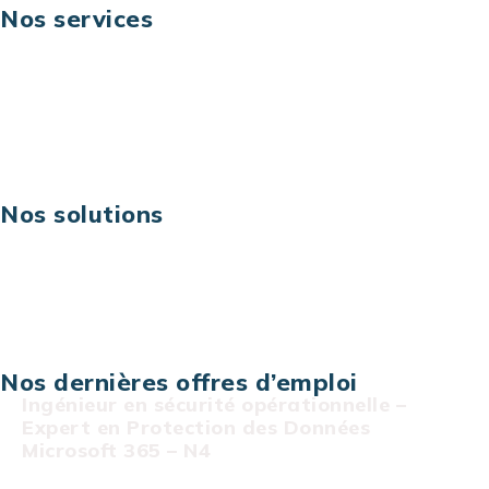
Nos services
Business digital
Excellence opérationnelle
Digital & technologies
Risques IT & cybersécurité
Carrières
Nos solutions
Assistance technique sur projet
Projet au forfait
Infogérance
Centre de services informatiques
Nos dernières offres d’emploi
Ingénieur en sécurité opérationnelle –
Expert en Protection des Données
Microsoft 365 – N4