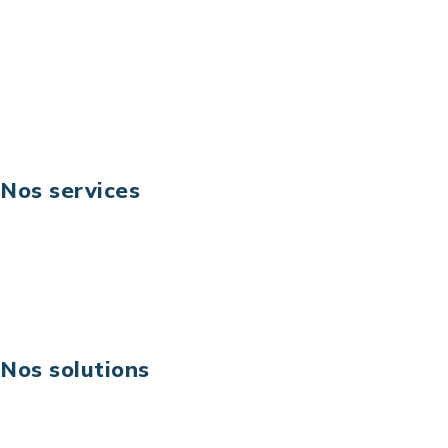
Téléphone: +33 (0) 1 40 90 30 79
Fax: +33 (0) 1 40 90 30 00
Suivez-nous
Nos services
Business digital
Excellence opérationnelle
Digital & technologies
Risques IT & cybersécurité
Carrières
Nos solutions
Assistance technique sur projet
Projet au forfait
Infogérance