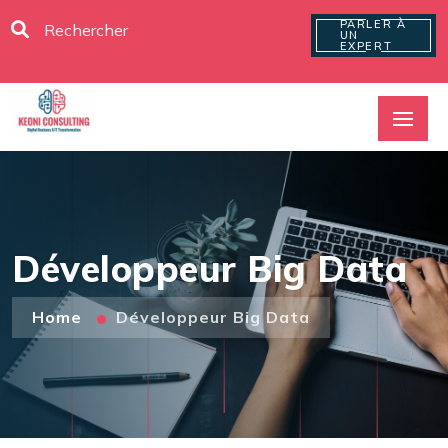
PARLER À
UN
EXPERT
Développeur Big Data
Home
Développeur Big Data