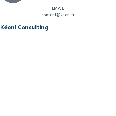
EMAIL
contact@keoni.fr
Kéoni Consulting
Kéoni Consulting est votre partenaire pour la
transformation digitale. Nous vous aidons à
transformer votre modèle économique, à aligner
vos processus opérationnels avec le digital, à
sélectionner les meilleures technologies et à vous
prémunir contre les risques et les menaces à l’ère
du digital.
Adresse : Tour La grande Arche – Paroi Nord
92044 Paris La Défense – France
Email: contact@keoni.fr