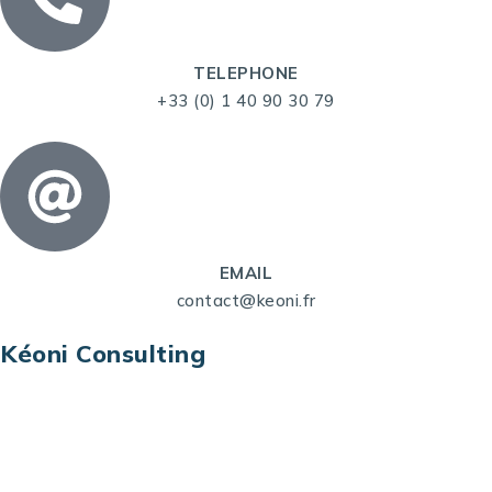
TELEPHONE
+33 (0) 1 40 90 30 79
EMAIL
contact@keoni.fr
Kéoni Consulting
Kéoni Consulting est votre partenaire pour la
transformation digitale. Nous vous aidons à
transformer votre modèle économique, à aligner
vos processus opérationnels avec le digital, à