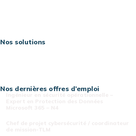
Excellence opérationnelle
Digital & technologies
Risques IT & cybersécurité
Carrières
Nos solutions
Assistance technique sur projet
Projet au forfait
Infogérance
Centre de services informatiques
Nos dernières offres d’emploi
Ingénieur en sécurité opérationnelle –
Expert en Protection des Données
Microsoft 365 – N4
Chef de projet cybersécurité / coordinateur
de mission-TLM