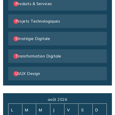
Produits & Services
Projets Technologiques
Stratégie Digitale
Transformation Digitale
UI/UX Design
août 2026
L
M
M
J
V
S
D