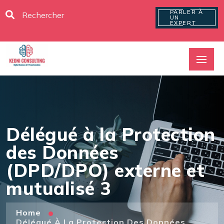
PARLER À
UN
EXPERT
Délégué à la Protection
des Données
(DPD/DPO) externe et
mutualisé 3
Home
Délégué À La Protection Des Données