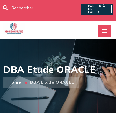
PARLER À
UN
EXPERT
DBA Etude ORACLE
Home
DBA Etude ORACLE