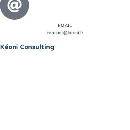
EMAIL
contact@keoni.fr
Kéoni Consulting
Kéoni Consulting est votre partenaire pour la
transformation digitale. Nous vous aidons à
transformer votre modèle économique, à aligner
vos processus opérationnels avec le digital, à
sélectionner les meilleures technologies et à vous
prémunir contre les risques et les menaces à l’ère
du digital.
Adresse : Tour La grande Arche – Paroi Nord