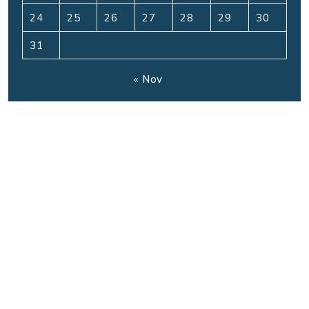
24
25
26
27
28
29
30
31
« Nov