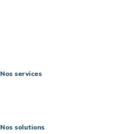
92044 Paris La Défense – France
Email: contact@keoni.fr
Téléphone: +33 (0) 1 40 90 30 79
Fax: +33 (0) 1 40 90 30 00
Suivez-nous
Nos services
Business digital
Excellence opérationnelle
Digital & technologies
Risques IT & cybersécurité
Carrières
Nos solutions
Assistance technique sur projet