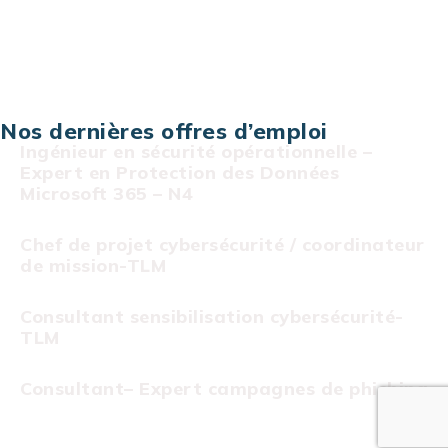
Projet au forfait
Infogérance
Centre de services informatiques
Nos dernières offres d’emploi
Ingénieur en sécurité opérationnelle –
Expert en Protection des Données
Microsoft 365 – N4
Chef de projet cybersécurité / coordinateur
de mission-TLM
Consultant sensibilisation cybersécurité-
TLM
Consultant– Expert campagnes de phishing