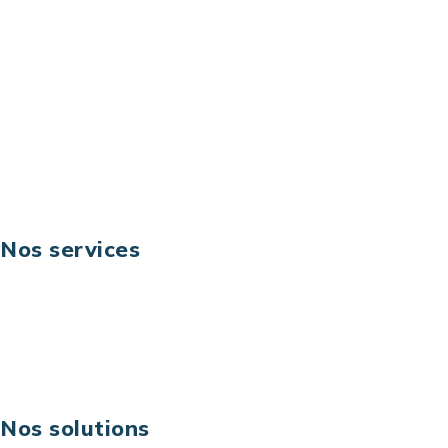
92044 Paris La Défense – France
Email: contact@keoni.fr
Téléphone: +33 (0) 1 40 90 30 79
Fax: +33 (0) 1 40 90 30 00
Suivez-nous
Nos services
Business digital
Excellence opérationnelle
Digital & technologies
Risques IT & cybersécurité
Carrières
Nos solutions
Assistance technique sur projet