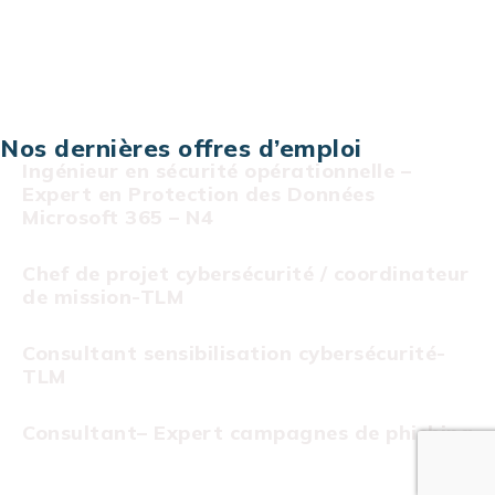
Projet au forfait
Infogérance
Centre de services informatiques
Nos dernières offres d’emploi
Ingénieur en sécurité opérationnelle –
Expert en Protection des Données
Microsoft 365 – N4
Chef de projet cybersécurité / coordinateur
de mission-TLM
Consultant sensibilisation cybersécurité-
TLM
Consultant– Expert campagnes de phishing