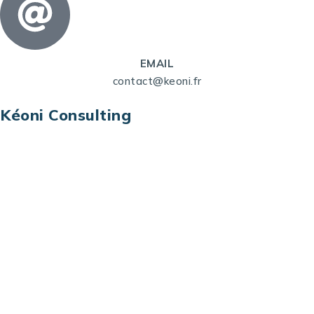
EMAIL
contact@keoni.fr
Kéoni Consulting
Kéoni Consulting est votre partenaire pour la
transformation digitale. Nous vous aidons à
transformer votre modèle économique, à aligner
vos processus opérationnels avec le digital, à
sélectionner les meilleures technologies et à vous
prémunir contre les risques et les menaces à l’ère
du digital.
Adresse : Tour La grande Arche – Paroi Nord