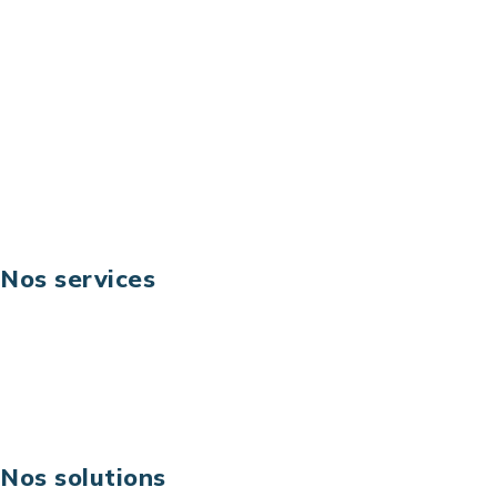
92044 Paris La Défense – France
Email: contact@keoni.fr
Téléphone: +33 (0) 1 40 90 30 79
Fax: +33 (0) 1 40 90 30 00
Suivez-nous
Nos services
Business digital
Excellence opérationnelle
Digital & technologies
Risques IT & cybersécurité
Carrières
Nos solutions