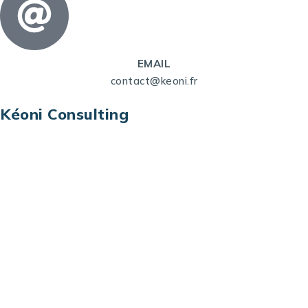
EMAIL
contact@keoni.fr
Kéoni Consulting
Kéoni Consulting est votre partenaire pour la
transformation digitale. Nous vous aidons à
transformer votre modèle économique, à aligner
vos processus opérationnels avec le digital, à
sélectionner les meilleures technologies et à vous
prémunir contre les risques et les menaces à l’ère
du digital.
Adresse : Tour La grande Arche – Paroi Nord