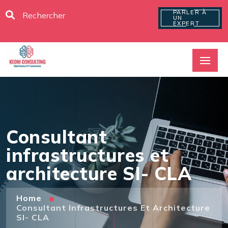
PARLER À
UN
EXPERT
Consultant
infrastructures et
architecture SI- CLA
Home
Consultant Infrastructures Et Architecture
SI- CLA