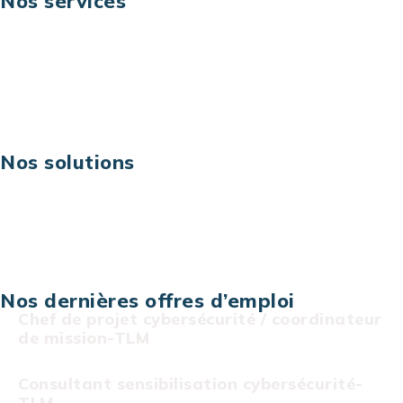
Nos services
Business digital
Excellence opérationnelle
Digital & technologies
Risques IT & cybersécurité
Carrières
Nos solutions
Assistance technique sur projet
Projet au forfait
Infogérance
Centre de services informatiques
Nos dernières offres d’emploi
Chef de projet cybersécurité / coordinateur
de mission-TLM
Consultant sensibilisation cybersécurité-
TLM