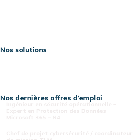
Business digital
Excellence opérationnelle
Digital & technologies
Risques IT & cybersécurité
Carrières
Nos solutions
Assistance technique sur projet
Projet au forfait
Infogérance
Centre de services informatiques
Nos dernières offres d’emploi
Ingénieur en sécurité opérationnelle –
Expert en Protection des Données
Microsoft 365 – N4
Chef de projet cybersécurité / coordinateur
de mission-TLM