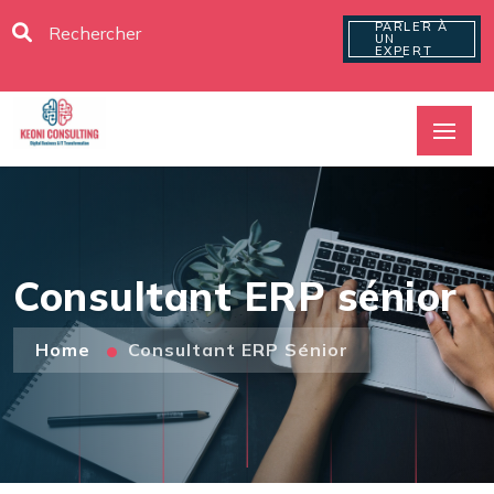
PARLER À
UN
EXPERT
Consultant ERP sénior
Home
Consultant ERP Sénior