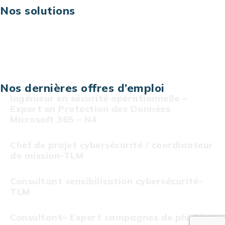
Nos solutions
Assistance technique sur projet
Projet au forfait
Infogérance
Centre de services informatiques
Nos dernières offres d’emploi
Ingénieur en sécurité opérationnelle –
Expert en Protection des Données
Microsoft 365 – N4
Chef de projet cybersécurité / coordinateur
de mission-TLM
Consultant sensibilisation cybersécurité-
TLM
Consultant– Expert campagnes de phishing