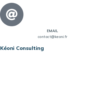
EMAIL
contact@keoni.fr
Kéoni Consulting
Kéoni Consulting est votre partenaire pour la
transformation digitale. Nous vous aidons à
transformer votre modèle économique, à aligner
vos processus opérationnels avec le digital, à
sélectionner les meilleures technologies et à vous
prémunir contre les risques et les menaces à l’ère
du digital.