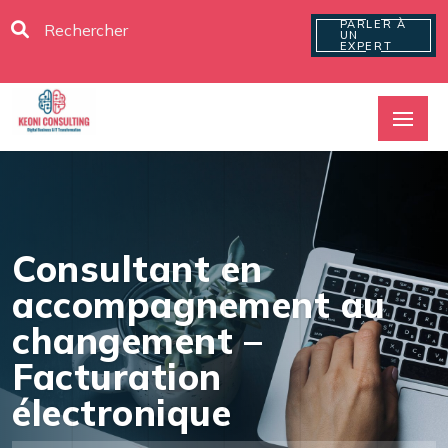
PARLER À
UN
EXPERT
Consultant en
accompagnement au
changement –
Facturation
électronique