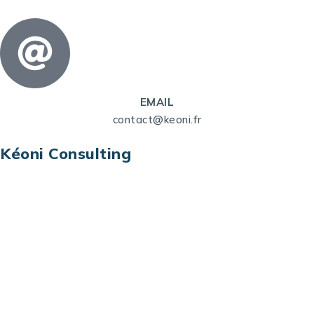
EMAIL
contact@keoni.fr
Kéoni Consulting
Kéoni Consulting est votre partenaire pour la
transformation digitale. Nous vous aidons à
transformer votre modèle économique, à aligner
vos processus opérationnels avec le digital, à
sélectionner les meilleures technologies et à vous
prémunir contre les risques et les menaces à l’ère
du digital.