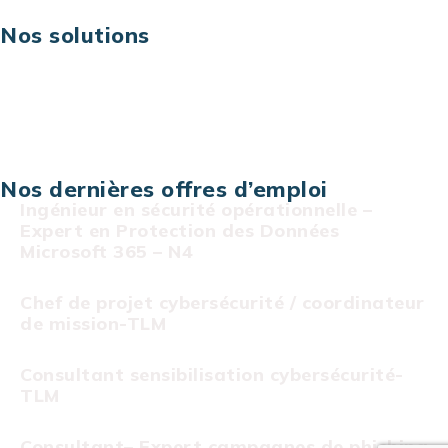
Nos solutions
Assistance technique sur projet
Projet au forfait
Infogérance
Centre de services informatiques
Nos dernières offres d’emploi
Ingénieur en sécurité opérationnelle –
Expert en Protection des Données
Microsoft 365 – N4
Chef de projet cybersécurité / coordinateur
de mission-TLM
Consultant sensibilisation cybersécurité-
TLM
Consultant– Expert campagnes de phishing