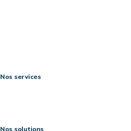
92044 Paris La Défense – France
Email: contact@keoni.fr
Téléphone: +33 (0) 1 40 90 30 79
Fax: +33 (0) 1 40 90 30 00
Suivez-nous
Nos services
Business digital
Excellence opérationnelle
Digital & technologies
Risques IT & cybersécurité
Carrières
Nos solutions