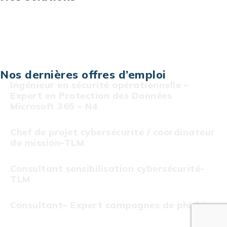
Assistance technique sur projet
Projet au forfait
Infogérance
Centre de services informatiques
Nos dernières offres d’emploi
Ingénieur en sécurité opérationnelle –
Expert en Protection des Données
Microsoft 365 – N4
Chef de projet cybersécurité / coordinateur
de mission-TLM
Consultant sensibilisation cybersécurité-
TLM
Consultant– Expert campagnes de phishing