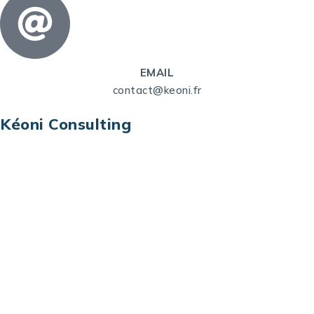
EMAIL
contact@keoni.fr
Kéoni Consulting
Kéoni Consulting est votre partenaire pour la
transformation digitale. Nous vous aidons à
transformer votre modèle économique, à aligner
vos processus opérationnels avec le digital, à
sélectionner les meilleures technologies et à vous
prémunir contre les risques et les menaces à l’ère
du digital.
Adresse : Tour La grande Arche – Paroi Nord