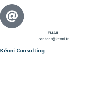
EMAIL
contact@keoni.fr
Kéoni Consulting
Kéoni Consulting est votre partenaire pour la
transformation digitale. Nous vous aidons à
transformer votre modèle économique, à aligner
vos processus opérationnels avec le digital, à
sélectionner les meilleures technologies et à vous
prémunir contre les risques et les menaces à l’ère
du digital.