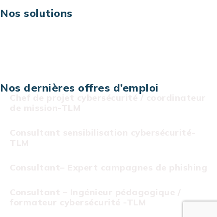
Nos solutions
Assistance technique sur projet
Projet au forfait
Infogérance
Centre de services informatiques
Nos dernières offres d’emploi
Chef de projet cybersécurité / coordinateur
de mission-TLM
Consultant sensibilisation cybersécurité-
TLM
Consultant– Expert campagnes de phishing
Consultant – Ingénieur pédagogique /
formateur cybersécurité -TLM