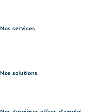
Suivez-nous
Nos services
Business digital
Excellence opérationnelle
Digital & technologies
Risques IT & cybersécurité
Carrières
Nos solutions
Assistance technique sur projet
Projet au forfait
Infogérance
Centre de services informatiques
Nos dernières offres d’emploi