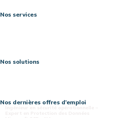
Nos services
Business digital
Excellence opérationnelle
Digital & technologies
Risques IT & cybersécurité
Carrières
Nos solutions
Assistance technique sur projet
Projet au forfait
Infogérance
Centre de services informatiques
Nos dernières offres d’emploi
Ingénieur en sécurité opérationnelle –
Expert en Protection des Données