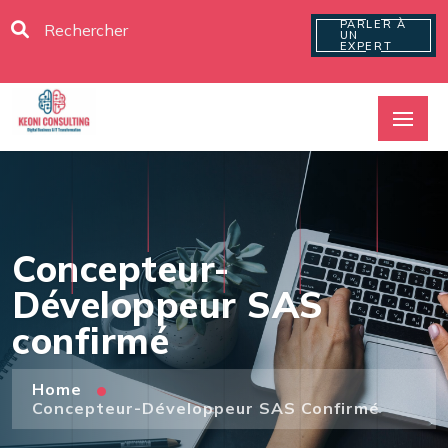
PARLER À
UN
EXPERT
Concepteur-
Développeur SAS
confirmé
Home
Concepteur-Développeur SAS Confirmé