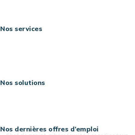
Suivez-nous
Nos services
Business digital
Excellence opérationnelle
Digital & technologies
Risques IT & cybersécurité
Carrières
Nos solutions
Assistance technique sur projet
Projet au forfait
Infogérance
Centre de services informatiques
Nos dernières offres d’emploi