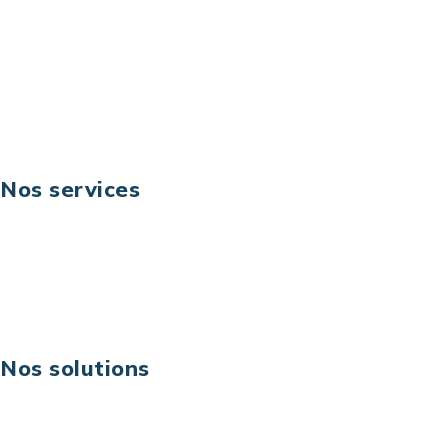
Téléphone: +33 (0) 1 40 90 30 79
Fax: +33 (0) 1 40 90 30 00
Suivez-nous
Nos services
Business digital
Excellence opérationnelle
Digital & technologies
Risques IT & cybersécurité
Carrières
Nos solutions
Assistance technique sur projet
Projet au forfait
Infogérance