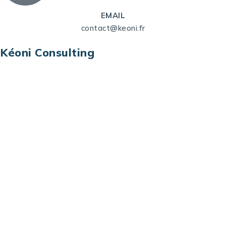
EMAIL
contact@keoni.fr
Kéoni Consulting
Kéoni Consulting est votre partenaire pour la
transformation digitale. Nous vous aidons à
transformer votre modèle économique, à aligner
vos processus opérationnels avec le digital, à
sélectionner les meilleures technologies et à vous
prémunir contre les risques et les menaces à l’ère
du digital.
Adresse : Tour La grande Arche – Paroi Nord
92044 Paris La Défense – France
Email: contact@keoni.fr